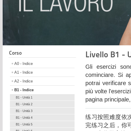
Livello B1 -
Corso
A0 - Indice
Gli esercizi son
A1 - Indice
cominciare. Si a
A2 - Indice
potrai verificare 
B1 - Indice
più volte l'eserci
B1 - Unità 1
pagina principale,
B1 - Unità 2
B1 - Unità 3
练习按照难度依
B1 - Unità 4
完练习之后，你
B1 - Unità 5
B1 - Unità 6