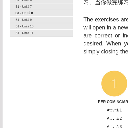
习。当你做完练
B1 - Unità 7
B1 - Unità 8
The exercises are 
B1 - Unità 9
will open in a ne
B1 - Unità 10
B1 - Unità 11
are correct or i
desired. When y
simply closing th
PER COMINCIA
Attività 1
Attività
2
Attività
3