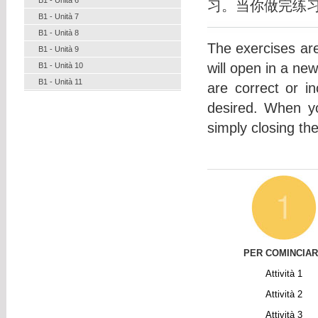
习。当你做完练
B1 - Unità 7
B1 - Unità 8
The exercises are 
B1 - Unità 9
will open in a ne
B1 - Unità 10
B1 - Unità 11
are correct or i
desired. When y
simply closing th
PER COMINCIA
Attività 1
Attività
2
Attività
3