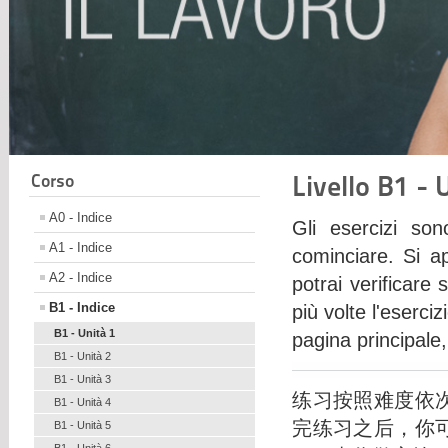
Livello B1 - 
Corso
A0 - Indice
Gli esercizi son
A1 - Indice
cominciare. Si a
A2 - Indice
potrai verificare 
B1 - Indice
più volte l'eserci
B1 - Unità 1
pagina principale,
B1 - Unità 2
B1 - Unità 3
练习按照难度依
B1 - Unità 4
完练习之后，你
B1 - Unità 5
B1 - Unità 6