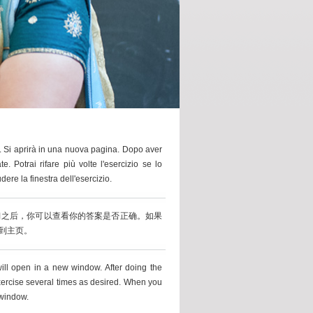
re. Si aprirà in una nuova pagina. Dopo aver
e. Potrai rifare più volte l'esercizio se lo
ere la finestra dell'esercizio.
习之后，你可以查看你的答案是否正确。如果
到主页。
 will open in a new window. After doing the
exercise several times as desired. When you
 window.