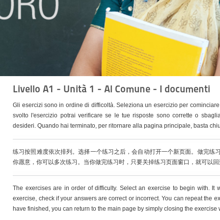
Livello A1 - Unità 1 - Al Comune - I documenti
Gli esercizi sono in ordine di difficoltà. Seleziona un esercizio per comincia
svolto l'esercizio potrai verificare se le tue risposte sono corrette o sbagliat
desideri. Quando hai terminato, per ritornare alla pagina principale, basta chiud
练习按照难度依次排列。选择一个练习之后，会自动打开一个新页面。做完练
你愿意，你可以多次练习。当你做完练习时，只要关掉练习页面窗口，就可以回
The exercises are in order of difficulty. Select an exercise to begin with. It
exercise, check if your answers are correct or incorrect. You can repeat the 
have finished, you can return to the main page by simply closing the exercise