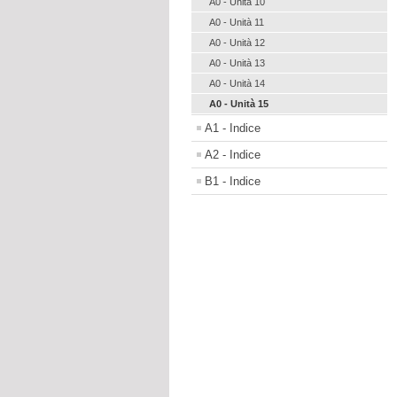
A0 - Unità 10
A0 - Unità 11
A0 - Unità 12
A0 - Unità 13
A0 - Unità 14
A0 - Unità 15
A1 - Indice
A2 - Indice
B1 - Indice