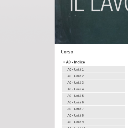
Corso
A0 - Indice
A0 - Unità 1
A0 - Unità 2
A0 - Unità 3
A0 - Unità 4
A0 - Unità 5
A0 - Unità 6
A0 - Unità 7
A0 - Unità 8
A0 - Unità 9