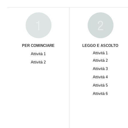
PER COMINCIARE
LEGGO E ASCOLTO
Attività 1
Attività
1
Attività
2
Attività
2
Attività 3
Attività 4
Attività 5
Attività 6