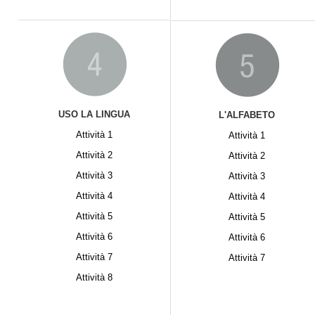
USO LA LINGUA
L'ALFABETO
Attività 1
Attività 1
Attività 2
Attività 2
Attività 3
Attività 3
Attività 4
Attività 4
Attività 5
Attività 5
Attività 6
Attività 6
Attività 7
Attività 7
Attività 8