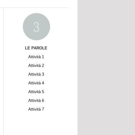
LE PAROLE
Attività 1
Attività 2
Attività 3
Attività 4
Attività 5
Attività 6
Attività 7