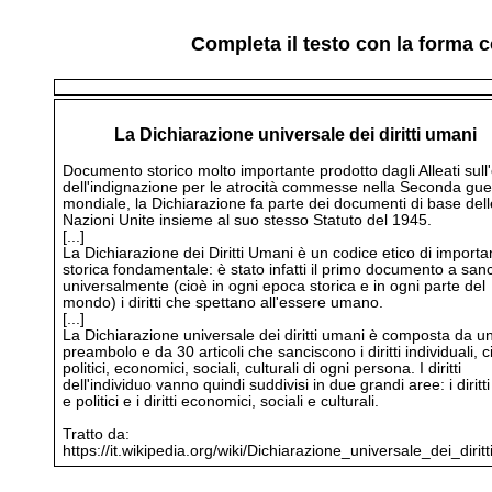
Completa il testo con la forma c
La Dichiarazione universale dei diritti umani
Documento storico molto importante prodotto dagli Alleati sull
dell'indignazione per le atrocità commesse nella Seconda gue
mondiale, la Dichiarazione fa parte dei documenti di base dell
Nazioni Unite insieme al suo stesso Statuto del 1945.
[...]
La Dichiarazione dei Diritti Umani è un codice etico di import
storica fondamentale: è stato infatti il primo documento a sanc
universalmente (cioè in ogni epoca storica e in ogni parte del
mondo) i diritti che spettano all'essere umano.
[...]
La Dichiarazione universale dei diritti umani è composta da u
preambolo e da 30 articoli che sanciscono i diritti individuali, civ
politici, economici, sociali, culturali di ogni persona. I diritti
dell'individuo vanno quindi suddivisi in due grandi aree: i diritti c
e politici e i diritti economici, sociali e culturali.
Tratto da:
https://it.wikipedia.org/wiki/Dichiarazione_universale_dei_dirit