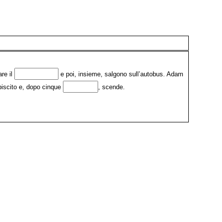
re il
e poi, insieme, salgono sull’autobus. Adam
biscito e, dopo cinque
, scende.