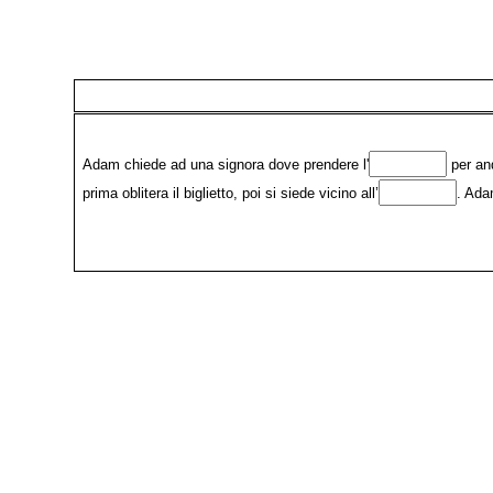
Adam chiede ad una signora dove prendere l'
per and
prima oblitera il biglietto, poi si siede vicino all’
. Ada